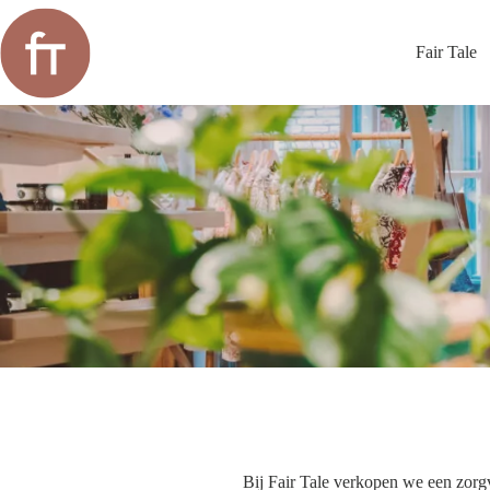
Ga
naar
de
Fair Tale
inhoud
Bij Fair Tale verkopen we een zorgv