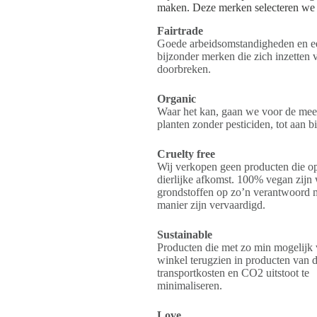
maken. Deze merken selecteren we op
Fairtrade
Goede arbeidsomstandigheden en een
bijzonder merken die zich inzette
doorbreken.
Organic
Waar het kan, gaan we voor de meest
planten zonder pesticiden, tot aan b
Cruelty free
Wij verkopen geen producten die op 
dierlijke afkomst. 100% vegan zijn 
grondstoffen op zo’n verantwoord 
manier zijn vervaardigd.
Sustainable
Producten die met zo min mogelijk 
winkel terugzien in producten van 
transportkosten en CO2 uitstoot te
minimaliseren.
Love