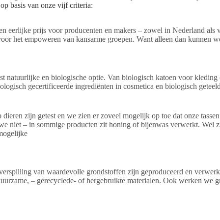
 basis van onze vijf criteria:
 eerlijke prijs voor producenten en makers – zowel in Nederland als ve
n voor het empoweren van kansarme groepen. Want alleen dan kunnen w
 natuurlijke en biologische optie. Van biologisch katoen voor kleding 
iologisch gecertificeerde ingrediënten in cosmetica en biologisch geteel
dieren zijn getest en we zien er zoveel mogelijk op toe dat onze tassen 
we niet – in sommige producten zit honing of bijenwas verwerkt. Wel z
mogelijke
verspilling van waardevolle grondstoffen zijn geproduceerd en verwerk
duurzame, – gerecyclede- of hergebruikte materialen. Ook werken we 