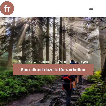
Ga
naar
de
inhoud
Sportieve workation in de Oostenrijkse bergen
Boek direct deze toffe workation